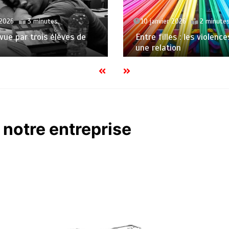
 2026
3 minutes
10 janvier 2026
2 minute
 vue par trois élèves de
Entre filles : les violenc
une relation
notre entreprise