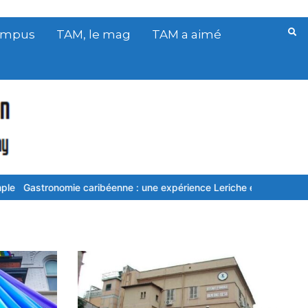
Campus
TAM, le mag
TAM a aimé
onomie caribéenne : une expérience Leriche en saveurs et en appr