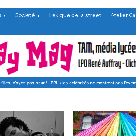
s
Société
Lexique de la street
Atelier 
ayez pas peur !
BBL : les célébrités ne montrent pas l’exemple
Gastr