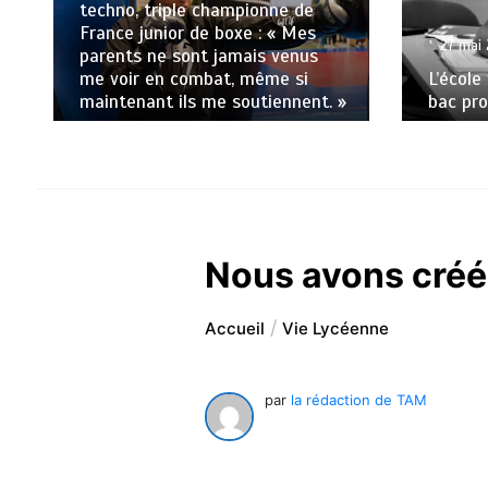
techno, triple championne de
France junior de boxe : « Mes
27 mai
parents ne sont jamais venus
me voir en combat, même si
L’école
maintenant ils me soutiennent. »
bac pro
Nous avons créé 
Accueil
Vie Lycéenne
par
la rédaction de TAM