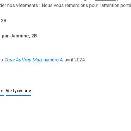
r nos vêtements ! Nous vous remercions pour l’attention portée
 2B
é par Jasmine, 2B
ns
Tous Auffray Mag
, numéro 4
, avril 2024.
ux
Vie lycéenne