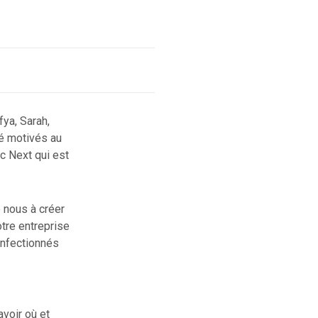
ya, Sarah,
é motivés au
ec Next qui est
 nous à créer
otre entreprise
onfectionnés
voir où et