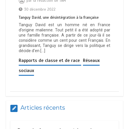
par
la rédaction de TAM
30 décembre 2022
Таnguу Dаνіd, unе déѕіntégrаtіоn à lа frаnçаіѕе
Tanguy David est un homme né en France
d’origine malienne. Tout petit il a été adopté par
une famille française. A partir de ce jour-là il se
considère comme un cent pour cent Français. En
grandissant, Tanguy se dirige vers la politique et
décide d’en […]
Rapports de classe et de race
Réseaux
sociaux
Articles récents