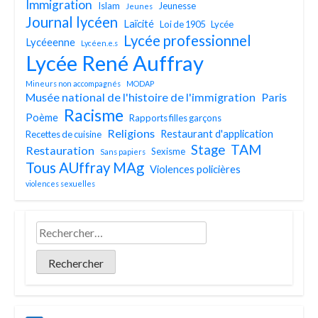
Immigration
Islam
Jeunesse
Jeunes
Journal lycéen
Laïcité
Loi de 1905
Lycée
Lycée professionnel
Lycéeenne
Lycéen.e.s
Lycée René Auffray
Mineurs non accompagnés
MODAP
Musée national de l'histoire de l'immigration
Paris
Racisme
Poème
Rapports filles garçons
Religions
Restaurant d'application
Recettes de cuisine
TAM
Stage
Restauration
Sexisme
Sans papiers
Tous AUffray MAg
Violences policières
violences sexuelles