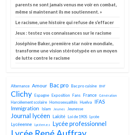
parents ne sont jamais venus me voir en combat,
même si maintenant ils me soutiennent. »
Le racisme, une histoire qui refuse de s’effacer
Jeux : testez vos connaissances sur le racisme
Joséphine Baker, première star noire mondiale,
transforme une vision stéréotypée en un moyen
de lutte contre le racisme
Bac pro
Amour
Alternance
Bac pro cuisine
BNF
Clichy
France
Espagne
Exposition
Fans
Génération
IFAS
Harcèlement scolaire
Homosexualités
Huelva
Immigration
Islam
Jeunesse
Jeunes
Journal lycéen
Laïcité
Loi de 1905
Lycée
Lycée professionnel
Lycéeenne
Lycéen.e.s
Lycée René Auffray