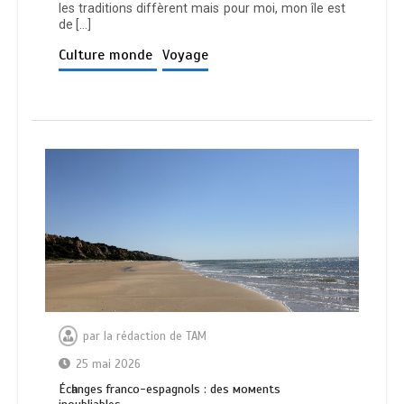
les traditions diffèrent mais pour moi, mon île est
de […]
Culture monde
Voyage
par
la rédaction de TAM
25 mai 2026
Éсһаngеѕ frаnсо-еѕраgnоlѕ : dеѕ момеntѕ