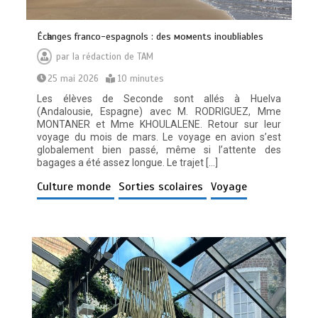
Éсһаngеѕ frаnсо-еѕраgnоlѕ : dеѕ момеntѕ іnоublіаblеѕ
par
la rédaction de TAM
25 mai 2026
10 minutes
Les élèves de Seconde sont allés à Huelva
(Andalousie, Espagne) avec M. RODRIGUEZ, Mme
MONTANER et Mme KHOULALENE. Retour sur leur
voyage du mois de mars. Le voyage en avion s’est
globalement bien passé, même si l’attente des
bagages a été assez longue. Le trajet […]
Culture monde
Sorties scolaires
Voyage