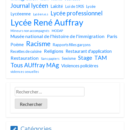
Journal lycéen
Laïcité
Loi de 1905
Lycée
Lycée professionnel
Lycéeenne
Lycéen.e.s
Lycée René Auffray
Mineurs non accompagnés
MODAP
Musée national de l'histoire de l'immigration
Paris
Racisme
Poème
Rapports filles garçons
Religions
Restaurant d'application
Recettes de cuisine
TAM
Stage
Restauration
Sexisme
Sans papiers
Tous AUffray MAg
Violences policières
violences sexuelles
Catégories