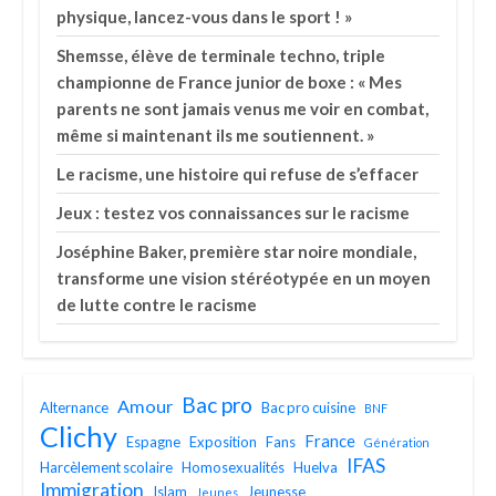
physique, lancez-vous dans le sport ! »
Shemsse, élève de terminale techno, triple
championne de France junior de boxe : « Mes
parents ne sont jamais venus me voir en combat,
même si maintenant ils me soutiennent. »
Le racisme, une histoire qui refuse de s’effacer
Jeux : testez vos connaissances sur le racisme
Joséphine Baker, première star noire mondiale,
transforme une vision stéréotypée en un moyen
de lutte contre le racisme
Bac pro
Amour
Alternance
Bac pro cuisine
BNF
Clichy
France
Espagne
Exposition
Fans
Génération
IFAS
Harcèlement scolaire
Homosexualités
Huelva
Immigration
Islam
Jeunesse
Jeunes