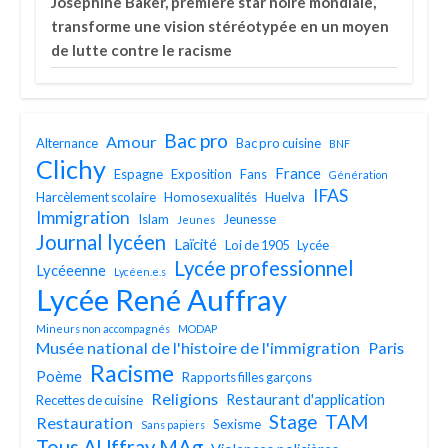
Joséphine Baker, première star noire mondiale,
transforme une vision stéréotypée en un moyen
de lutte contre le racisme
Bac pro
Amour
Alternance
Bac pro cuisine
BNF
Clichy
France
Espagne
Exposition
Fans
Génération
IFAS
Harcèlement scolaire
Homosexualités
Huelva
Immigration
Islam
Jeunesse
Jeunes
Journal lycéen
Laïcité
Loi de 1905
Lycée
Lycée professionnel
Lycéeenne
Lycéen.e.s
Lycée René Auffray
Mineurs non accompagnés
MODAP
Musée national de l'histoire de l'immigration
Paris
Racisme
Poème
Rapports filles garçons
Religions
Restaurant d'application
Recettes de cuisine
TAM
Stage
Restauration
Sexisme
Sans papiers
Tous AUffray MAg