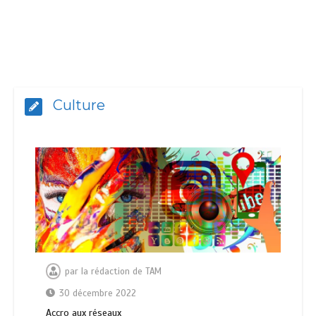
Culture
par
la rédaction de TAM
30 décembre 2022
Ассrо аuх réѕеаuх