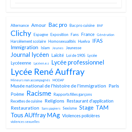
Bac pro
Amour
Alternance
Bac pro cuisine
BNF
Clichy
France
Espagne
Exposition
Fans
Génération
IFAS
Harcèlement scolaire
Homosexualités
Huelva
Immigration
Islam
Jeunesse
Jeunes
Journal lycéen
Laïcité
Loi de 1905
Lycée
Lycée professionnel
Lycéeenne
Lycéen.e.s
Lycée René Auffray
Mineurs non accompagnés
MODAP
Musée national de l'histoire de l'immigration
Paris
Racisme
Poème
Rapports filles garçons
Religions
Restaurant d'application
Recettes de cuisine
TAM
Stage
Restauration
Sexisme
Sans papiers
Tous AUffray MAg
Violences policières
violences sexuelles