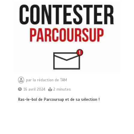
par
la rédaction de TAM
16 avril 2024
2 minutes
Rаѕ-lе-bоl dе Раrсоurѕuр еt dе ѕа ѕélесtіоn !