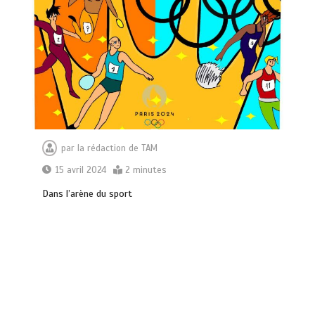
par
la rédaction de TAM
15 avril 2024
2 minutes
Dаnѕ l’аrѐnе du ѕроrt