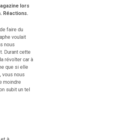
Magazine lors
. Réactions.
de faire du
raphe voulait
ns nous
. Durant cette
la révolter car à
e que si elle
s, vous nous
le moindre
on subit un tel
 et à