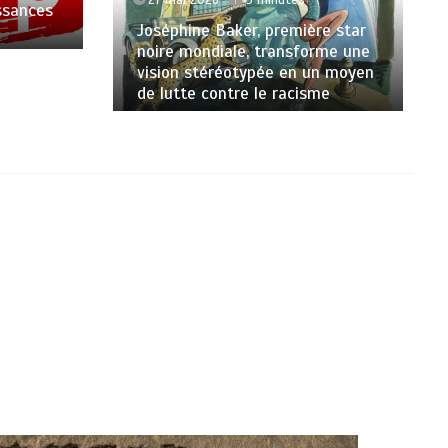
ssances
Joséphine Baker, première star
noire mondiale, transforme une
vision stéréotypée en un moyen
de lutte contre le racisme