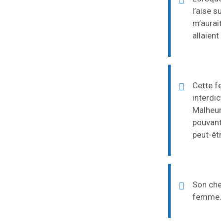
l’aise s
m’aurait
allaient
Cette f
interdic
Malheur
pouvant
peut-êt
Son che
femme