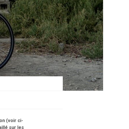
n (voir ci-
llé sur les