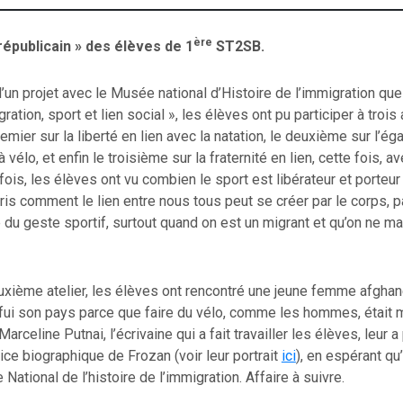
ère
 républicain » des élèves de 1
ST2SB.
’un projet avec le Musée national d’Histoire de l’immigration qu
igration, sport et lien social », les élèves ont pu participer à trois 
premier sur la liberté en lien avec la natation, le deuxième sur l’éga
 vélo, et enfin le troisième sur la fraternité en lien, cette fois, a
fois, les élèves ont vu combien le sport est libérateur et porteur 
is comment le lien entre nous tous peut se créer par le corps, p
 du geste sportif, surtout quand on est un migrant et qu’on ne maî
uxième atelier, les élèves ont rencontré une jeune femme afghan
a fui son pays parce que faire du vélo, comme les hommes, était m
 Marceline Putnai, l’écrivaine qui a fait travailler les élèves, leur 
tice biographique de Frozan (voir leur portrait
ici
), en espérant qu’
National de l’histoire de l’immigration. Affaire à suivre.