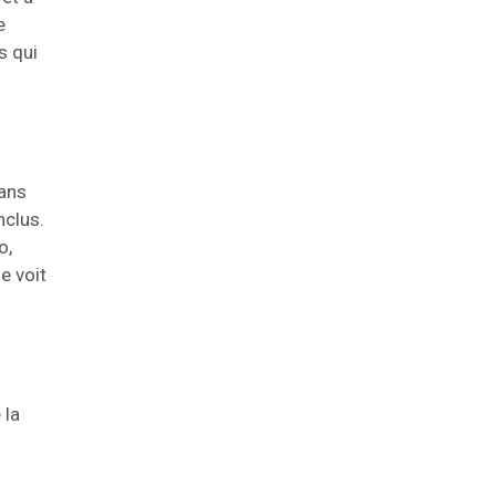
e
s qui
sans
nclus.
o,
e voit
 la