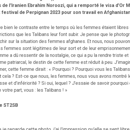
de l’Iranien Ebrahim Noroozi, qui a remporté le visa d’Or 
 festival de Perpignan 2023 pour son travail en Afghanistan
e bien le contraste entre le temps où les femmes étaient libres 
trictions que les Talibans leur font subir. Je pense que le photog
échir sur la situation des femmes afghanes. Et nous, nous pouvo
s femmes sont légitimes de leur sort et de leur emprisonnement
me a dû ressentir de la nostalgie, ce qui a pu la rendre triste et 
e patriarcal, le destin de cette femme est réduit à peu. J’imagin
mer, cette femme dirait : « Pourquoi ? Pourquoi vous les Taliban
out cela ? Est-ce que nous, les femmes, nous vous avons montré 
se et d’infériorité ? Si oui, lequel ? J’essaie de savoir pourquoi 
votre part, vous : les Talibans ! »
re ST2SB
je regarde cette photo, j’ai l’impression qu’elle se sent libre