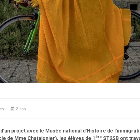
es
2 ans
d’un projet avec le Musée national d’Histoire de l’immigratio
ère
cle de Mme Chataignier), les élèves de 1
ST2SB ont travai