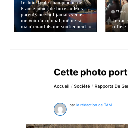
techno, triple championne de
France junior de boxe : « Mes
27 mai
parents ne sont jamais venus
me voir en combat, même si
Le raci
maintenant ils me soutiennent. »
refuse 
Cette photo por
Accueil
Société
Rapports De Gen
par
la rédaction de TAM