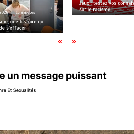
Jeux : testez vos connai
sur le racisme
 2026
15 minutes
sme, une histoire qui
de s’effacer
te un message puissant
re Et Sexualités