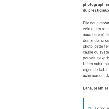
photographies 
du prestigieux
Elle nous montr
vélo et les res
nous faire réfl
demander si ce
photo, cette fem
cause du systèm
pouvait s’expri
faites subir t
signe de faibles
acharnement de 
Lana, premiè
Lorsque 