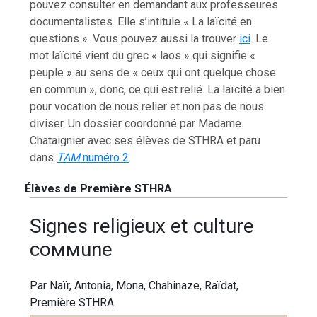
pouvez consulter en demandant aux professeures
documentalistes. Elle s’intitule « La laïcité en
questions ». Vous pouvez aussi la trouver
ici
. Le
mot laïcité vient du grec « laos » qui signifie «
peuple » au sens de « ceux qui ont quelque chose
en commun », donc, ce qui est relié. La laïcité a bien
pour vocation de nous relier et non pas de nous
diviser. Un dossier coordonné par Madame
Chataignier avec ses élèves de STHRA et paru
dans
TAM
numéro 2
.
Élèves de Première STHRA
Ѕіgnеѕ rеlіgіеuх еt сulturе
соммunе
Par Naïr, Antonia, Mona, Chahinaze, Raïdat,
Première STHRA