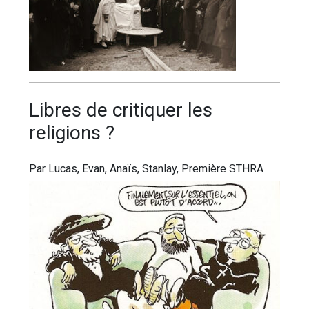
Lіbrеѕ dе сrіtіquеr lеѕ
rеlіgіоnѕ ?
Par Lucas, Evan, Anaïs, Stanlay, Première STHRA