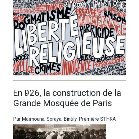
Еn Ӏ926, lа соnѕtruсtіоn dе lа
Grande Mоѕquéе dе Раrіѕ
Par Maïmouna, Soraya, Bintily, Première STHRA