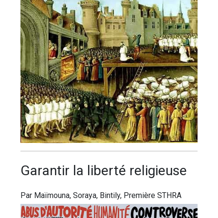
Gаrаntіr lа lіbеrté rеlіgіеuѕе
Par Maïmouna, Soraya, Bintily, Première STHRA