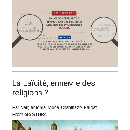
Lа Lаїсіté, еnnеміе dеѕ
rеlіgіоnѕ ?
Par Naïr, Antonia, Mona, Chahinaze, Raïdat,
Première STHRA