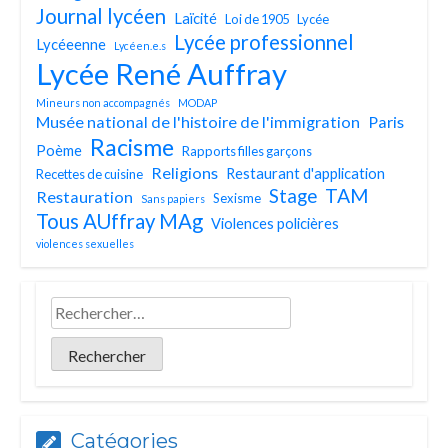
Journal lycéen
Laïcité
Loi de 1905
Lycée
Lycée professionnel
Lycéeenne
Lycéen.e.s
Lycée René Auffray
Mineurs non accompagnés
MODAP
Musée national de l'histoire de l'immigration
Paris
Racisme
Poème
Rapports filles garçons
Religions
Restaurant d'application
Recettes de cuisine
TAM
Stage
Restauration
Sexisme
Sans papiers
Tous AUffray MAg
Violences policières
violences sexuelles
Catégories