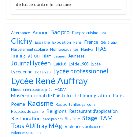
de lutte contre le racisme
Bac pro
Amour
Alternance
Bac pro cuisine
BNF
Clichy
France
Espagne
Exposition
Fans
Génération
IFAS
Harcèlement scolaire
Homosexualités
Huelva
Immigration
Islam
Jeunesse
Jeunes
Journal lycéen
Laïcité
Loi de 1905
Lycée
Lycée professionnel
Lycéeenne
Lycéen.e.s
Lycée René Auffray
Mineurs non accompagnés
MODAP
Musée national de l'histoire de l'immigration
Paris
Racisme
Poème
Rapports filles garçons
Religions
Restaurant d'application
Recettes de cuisine
TAM
Stage
Restauration
Sexisme
Sans papiers
Tous AUffray MAg
Violences policières
violences sexuelles