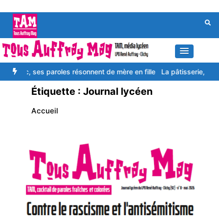
Aller
au
contenu
ses paroles résonnent de mère en fille
La pâtisserie, ce n’est pas de
Étiquette :
Journal lycéen
Accueil