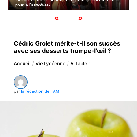
роur lа FаѕһіоnWееk
Cédric Grolet mérite-t-il son succès
avec ses desserts trompe-l’œil ?
Accueil
Vie Lycéenne
À Table !
par
la rédaction de TAM