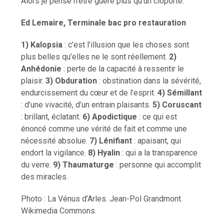
Alors je pense n’être guère plus qu’un cloporte.
Ed Lemaire, Terminale bac pro restauration
1) Kalopsia
: c’est l’illusion que les choses sont
plus belles qu’elles ne le sont réellement.
2)
Anhédonie
: perte de la capacité à ressentir le
plaisir.
3)
Obduration
: obstination dans la sévérité,
endurcissement du cœur et de l’esprit.
4) Sémillant
: d’une vivacité, d’un entrain plaisants.
5) Coruscant
: brillant, éclatant.
6) Apodictique
: ce qui est
énoncé comme une vérité de fait et comme une
nécessité absolue.
7) Lénifiant
: apaisant, qui
endort la vigilance.
8) Hyalin
: qui a la transparence
du verre.
9) Thaumaturge
: personne qui accomplit
des miracles.
Photo : La Vénus d’Arles. Jean-Pol Grandmont.
Wikimedia Commons.