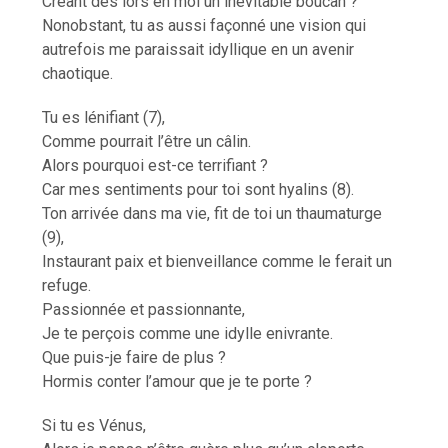
Créant dès lors en moi un inévitable boucan ?
Nonobstant, tu as aussi façonné une vision qui
autrefois me paraissait idyllique en un avenir
chaotique.
Tu es lénifiant (7),
Comme pourrait l’être un câlin.
Alors pourquoi est-ce terrifiant ?
Car mes sentiments pour toi sont hyalins (8).
Ton arrivée dans ma vie, fit de toi un thaumaturge
(9),
Instaurant paix et bienveillance comme le ferait un
refuge.
Passionnée et passionnante,
Je te perçois comme une idylle enivrante.
Que puis-je faire de plus ?
Hormis conter l’amour que je te porte ?
Si tu es Vénus,