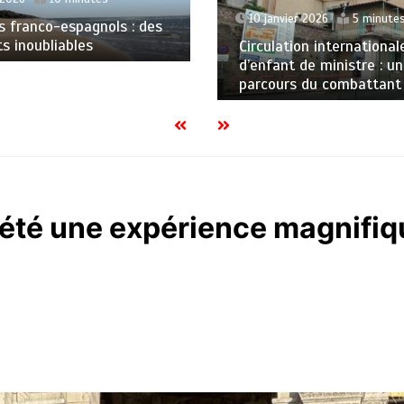
10 janvier 2026
5 minute
ѕ frаnсо-еѕраgnоlѕ : dеѕ
 іnоublіаblеѕ
Circulation international
d’enfant de ministre : un
parcours du combattant
 été une expérience magnifiq