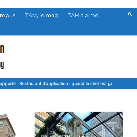
Campus
TAM, le mag
TAM a aimé
cation : quand le chef est gentil, cela donne envie de travailler plus
5 janvier 2026
5 minutes