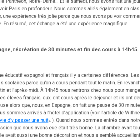
le Panthéon, Notre-Dame… Et le samedi, nous avons fait une jour
voir Paris en profondeur. Nous sommes allés également en cla
, une expérience très jolie parce que nous avons pu voir commen
e. En résumé, cet échange a été une expérience magnifique.
gne, récréation de 30 minutes et fin des cours à 14h45.
e éducatif espagnol et français il y a certaines différences. Les
es scolaires parce qu’on a cours pendant tout le matin. En revanc
tin et l’après-midi. À 14h45 nous rentrons chez nous pour mange
Les élèves français, eux, ont cours après le déjeuner et ils ont d
use alors que, nous, en Espagne, on fait une pause de 30 minute
us sommes arrivés à l’hôtel d’application (voir l’article de Withn
ie d’y passer une nuit
« ). Quand nous sommes entrés dans notr
ssion que nous avons eue était très bonne. La chambre avait to
le avait aussi une bonne décoration et nous a semblé accueillant