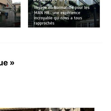
s
Voyage en Normandie pour les
e
MAN HR : une expérience
incroyable qui nous a tous
rapprochés
ue »