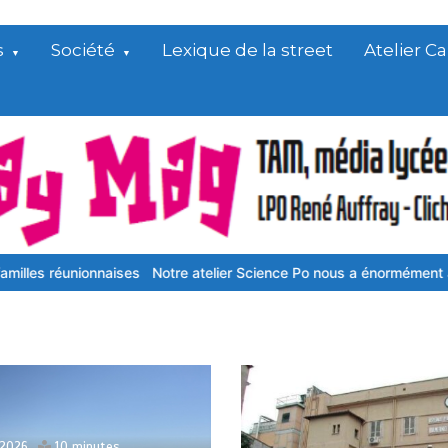
s
Société
Lexique de la street
Atelier 
e atelier Science Po nous a énormément apporté
Restaurant d’appli
 2026
10 minutes