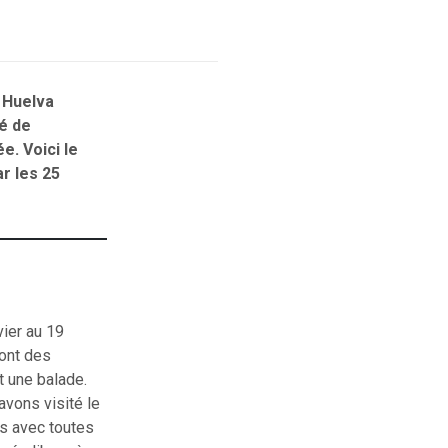
e Huelva
gé de
e. Voici le
r les 25
vier au 19
ont des
 une balade.
avons visité le
s avec toutes