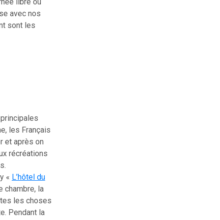
née libre où
sse avec nos
t sont les
 principales
he, les Français
r et après on
eux récréations
s.
ey «
L’hôtel du
e chambre, la
utes les choses
e. Pendant la