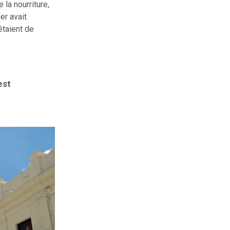
 la nourriture,
er avait
étaient de
est