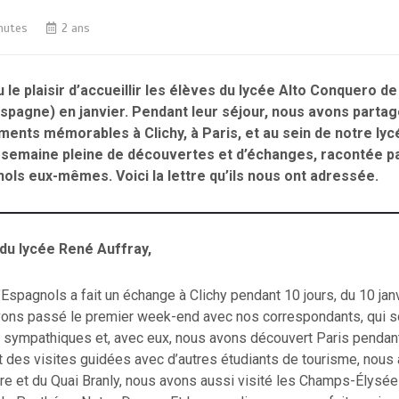
nutes
2 ans
le plaisir d’accueillir les élèves du lycée Alto Conquero d
Espagne) en janvier. Pendant leur séjour, nous avons parta
nts mémorables à Clichy, à Paris, et au sein de notre lycé
e semaine pleine de découvertes et d’échanges, racontée pa
ols eux-mêmes. Voici la lettre qu’ils nous ont adressée.
du lycée René Auffray,
Espagnols a fait un échange à Clichy pendant 10 jours, du 10 jan
avons passé le premier week-end avec nos correspondants, qui s
 sympathiques et, avec eux, nous avons découvert Paris pendant
 des visites guidées avec d’autres étudiants de tourisme, nous 
e et du Quai Branly, nous avons aussi visité les Champs-Élysée