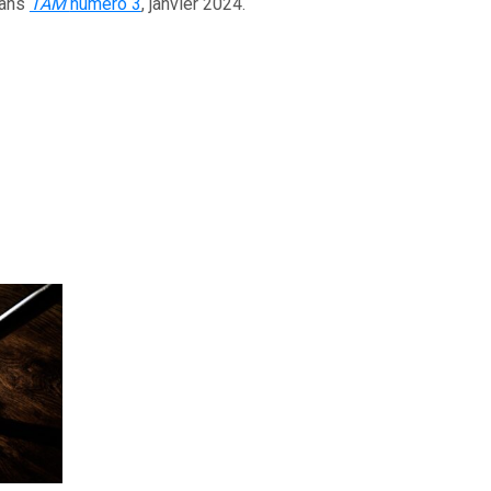
dans
TAM
numéro 3
, janvier 2024.