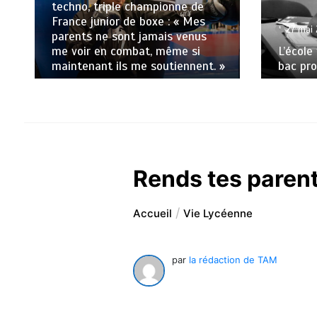
techno, triple championne de
France junior de boxe : « Mes
27 mai
parents ne sont jamais venus
me voir en combat, même si
L’école
maintenant ils me soutiennent. »
bac pro
Rends tes parents 
Accueil
Vie Lycéenne
par
la rédaction de TAM