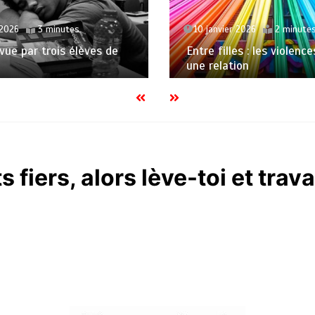
 2026
3 minutes
10 janvier 2026
2 minute
 vue par trois élèves de
Entre filles : les violenc
une relation
fiers, alors lève-toi et travai