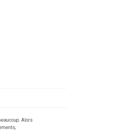
 beaucoup. Alors
tements,