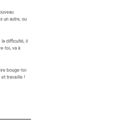
nouveau
s un autre, ou
a difficulté, il
e-toi, va à
dire bouge-toi
t travaille !