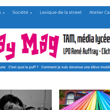
s
Société
Lexique de la street
Atelier 
’est quoi la puff ?
Comment je suis devenue une élève modèle
EHP