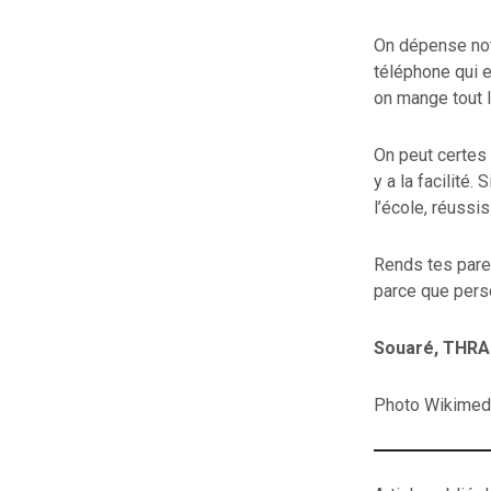
On dépense not
téléphone qui e
on mange tout 
On peut certes f
y a la facilité.
l’école, réussi
Rends tes parent
parce que person
Souaré, THRA
Photo Wikimed