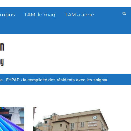
Campus
TAM, le mag
TAM a aimé
AD : la complicité des résidents avec les soignants
J’aspire à un 