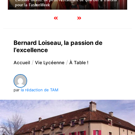
роur lа FаѕһіоnWееk
Bernard Loiseau, la passion de
l’excellence
Accueil
Vie Lycéenne
À Table !
par
la rédaction de TAM