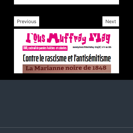
1 minute
3 ans
Previous
Next