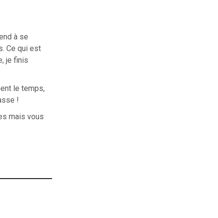
rend à se
. Ce qui est
 je finis
ment le temps,
asse !
tes mais vous