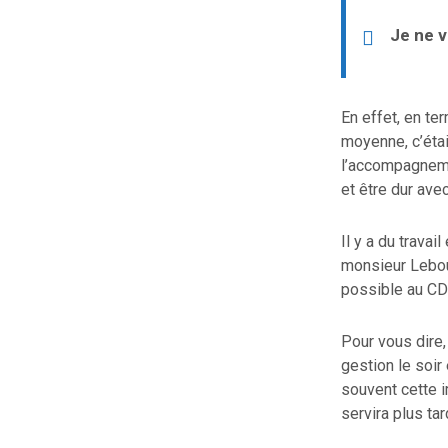
Je ne v
En effet, en te
moyenne, c’étai
l’accompagnemen
et être dur ave
Il y a du travai
monsieur Lebou
possible au CDI
Pour vous dire,
gestion le soir
souvent cette 
servira plus ta