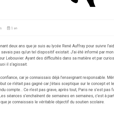
s
1 an
enant deux ans que je suis au lycée René Auffray pour suivre l’ai
e savais pas qu’un tel dispositif existait. J’ai été informé par m
ur Lebouvier. Ayant des difficultés dans sa matière et par curiosi
uoi il s’agissait.
n confiance, car je connaissais déjà l’enseignant responsable. Mê
but ce n’était pas gagné car j’étais sceptique sur le concept et 
endu compte… Ce n’est pas grave, après tout, Paris ne s’est pas fa
Les séances s’enchaînent de semaines en semaines, c’est à part
ue je connaissais le véritable objectif du soutien scolaire.