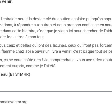
à venir.
’entraide serait la devise clé du soutien scolaire puisqu’on app
stions, à répondre aux autres et nous prenons confiance en nous
 dans cette histoire, c’est que je viens ici pour chercher de l’aide,
der les autres à mon tour.
ous ceux et celles qui ont des lacunes, ceux qui n’ont pas forcé
flemme chez soi à ouvrir un livre à venir : c’est ici que tout se p
s, ça ne vous coûte rien ! Je comprendrai si vous avez des dou
ement surpris, comme je l’ai été.
reau (BTS1MHR)
domainvector.org