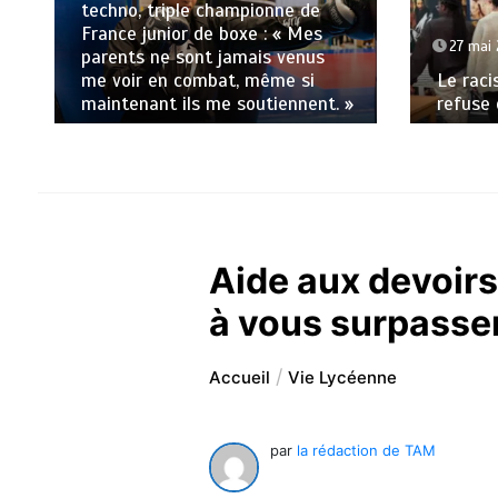
techno, triple championne de
France junior de boxe : « Mes
27 mai
parents ne sont jamais venus
me voir en combat, même si
Le raci
maintenant ils me soutiennent. »
refuse 
Aide aux devoirs
à vous surpasse
Accueil
Vie Lycéenne
par
la rédaction de TAM