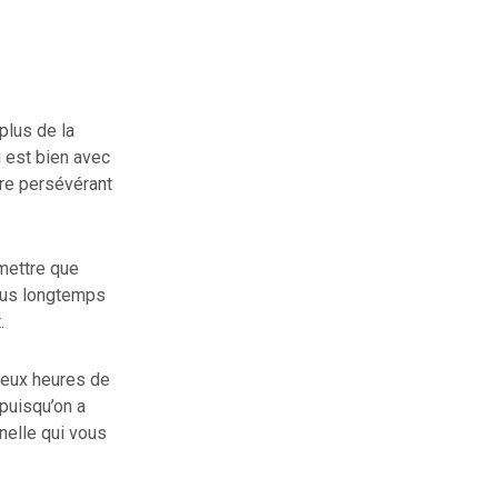
plus de la
i est bien avec
tre persévérant
dmettre que
plus longtemps
.
 deux heures de
 puisqu’on a
nelle qui vous