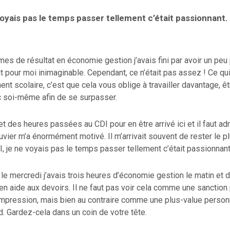
oyais pas le temps passer tellement c’était passionnant.
rmes de résultat en économie gestion j’avais fini par avoir un peu 
t pour moi inimaginable. Cependant, ce n’était pas assez ! Ce qu
t scolaire, c’est que cela vous oblige à travailler davantage, ê
c soi-même afin de se surpasser.
l et des heures passées au CDI pour en être arrivé ici et il faut a
vier m’a énormément motivé. Il m’arrivait souvent de rester le 
, je ne voyais pas le temps passer tellement c’était passionnant
 le mercredi j’avais trois heures d’économie gestion le matin et
 en aide aux devoirs. Il ne faut pas voir cela comme une sanction
impression, mais bien au contraire comme une plus-value person
rd. Gardez-cela dans un coin de votre tête.