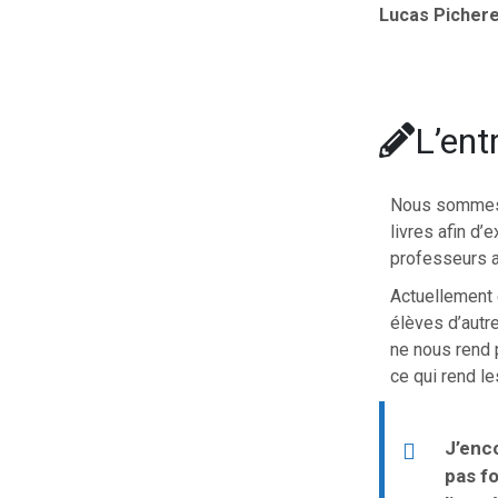
Lucas Picher
L’ent
Nous sommes a
livres afin d
professeurs a
Actuellement 
élèves d’autr
ne nous rend p
ce qui rend l
J’enco
pas f