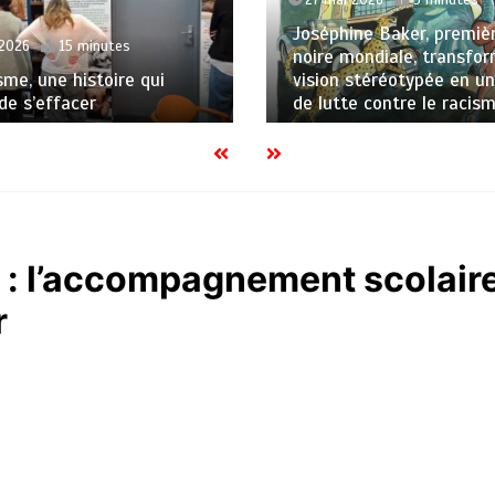
Joséphine Baker, premièr
 2026
15 minutes
noire mondiale, transfo
sme, une histoire qui
vision stéréotypée en u
de s’effacer
de lutte contre le racis
 : l’accompagnement scolair
r