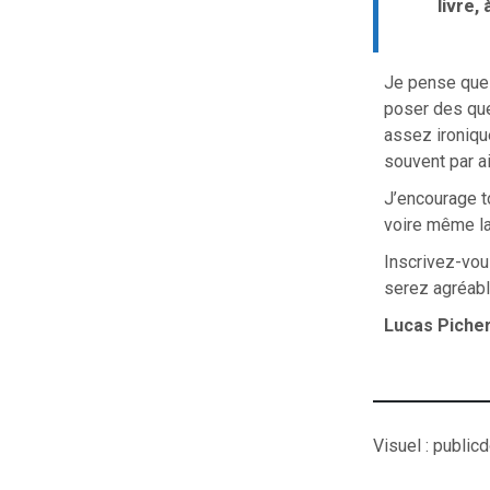
livre, 
Je pense que l
poser des que
assez ironique
souvent par ai
J’encourage t
voire même la 
Inscrivez-vou
serez agréabl
Lucas Piche
Visuel : public