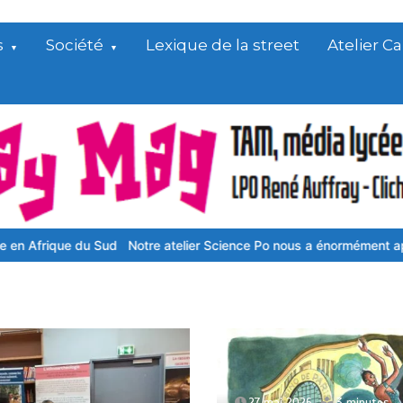
s
Société
Lexique de la street
Atelier 
du Sud
Notre atelier Science Po nous a énormément apporté
Notre 
27 mai 2026
3 minutes