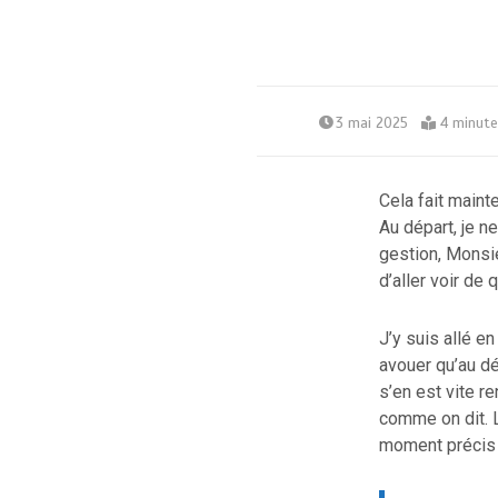
3 mai 2025
4 minute
Cela fait maint
Au départ, je n
gestion, Monsie
d’aller voir de q
J’y suis allé e
avouer qu’au dé
s’en est vite r
comme on dit. 
moment précis q