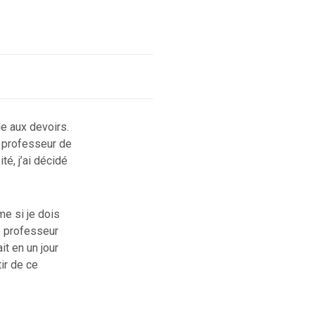
de aux devoirs.
on professeur de
té, j’ai décidé
me si je dois
le professeur
it en un jour
ir de ce