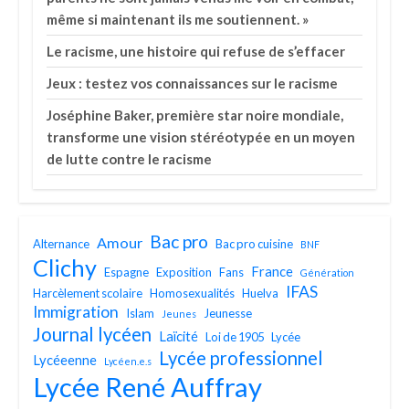
même si maintenant ils me soutiennent. »
Le racisme, une histoire qui refuse de s’effacer
Jeux : testez vos connaissances sur le racisme
Joséphine Baker, première star noire mondiale,
transforme une vision stéréotypée en un moyen
de lutte contre le racisme
Bac pro
Amour
Alternance
Bac pro cuisine
BNF
Clichy
France
Espagne
Exposition
Fans
Génération
IFAS
Harcèlement scolaire
Homosexualités
Huelva
Immigration
Islam
Jeunesse
Jeunes
Journal lycéen
Laïcité
Loi de 1905
Lycée
Lycée professionnel
Lycéeenne
Lycéen.e.s
Lycée René Auffray