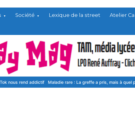
s
Société
Lexique de la street
Atelier 
d addictif
Maladie rare : La greffe a pris, mais à quel prix…
Le vio