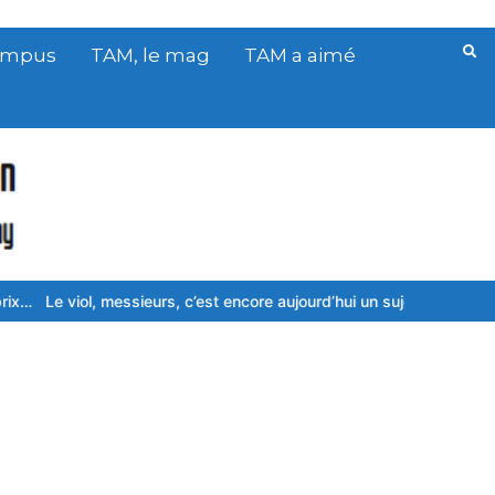
Campus
TAM, le mag
TAM a aimé
l, messieurs, c’est encore aujourd’hui un sujet délicat à aborder pour