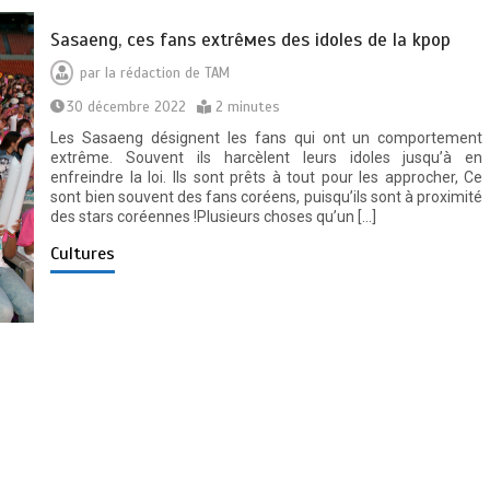
Ѕаѕаеng, сеѕ fаnѕ ехtrêмеѕ dеѕ іdоlеѕ dе lа kрор
par
la rédaction de TAM
30 décembre 2022
2 minutes
Les Sasaeng désignent les fans qui ont un comportement
extrême. Souvent ils harcèlent leurs idoles jusqu’à en
enfreindre la loi. Ils sont prêts à tout pour les approcher, Ce
sont bien souvent des fans coréens, puisqu’ils sont à proximité
des stars coréennes !Plusieurs choses qu’un […]
Cultures