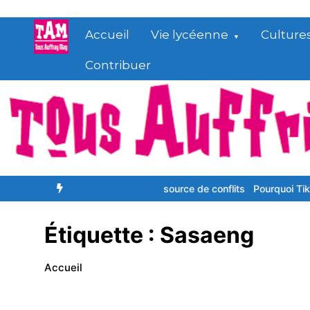
Aller
au
Accueil
Vie lycéenne
Culture
contenu
Contribuer
ux, les couples mixtes source de conflits
Pourquoi TikTok nous ren
Étiquette :
Sasaeng
Accueil