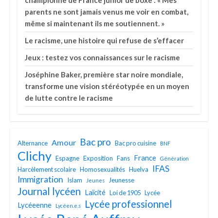
championne de France junior de boxe : « Mes
parents ne sont jamais venus me voir en combat,
même si maintenant ils me soutiennent. »
Le racisme, une histoire qui refuse de s’effacer
Jeux : testez vos connaissances sur le racisme
Joséphine Baker, première star noire mondiale,
transforme une vision stéréotypée en un moyen
de lutte contre le racisme
Bac pro
Amour
Alternance
Bac pro cuisine
BNF
Clichy
France
Espagne
Exposition
Fans
Génération
IFAS
Harcèlement scolaire
Homosexualités
Huelva
Immigration
Islam
Jeunesse
Jeunes
Journal lycéen
Laïcité
Loi de 1905
Lycée
Lycée professionnel
Lycéeenne
Lycéen.e.s