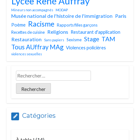
Lycée René Auffray
Mineurs non accompagnés
MODAP
Musée national de l'histoire de l'immigration
Paris
Racisme
Poème
Rapports filles garçons
Religions
Restaurant d'application
Recettes de cuisine
TAM
Stage
Restauration
Sexisme
Sans papiers
Tous AUffray MAg
Violences policières
violences sexuelles
Catégories
(14)
À table !