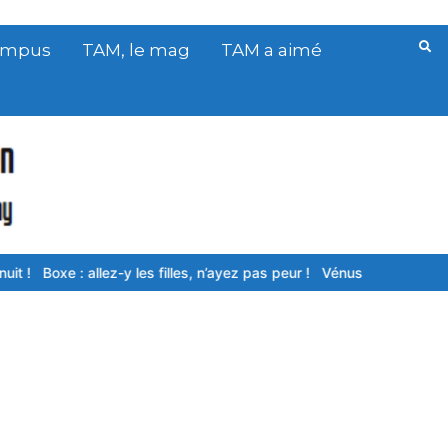
Campus
TAM, le mag
TAM a aimé
: allez-y les filles, n’ayez pas peur !
Vénus
Youtube : IShowSpeed,