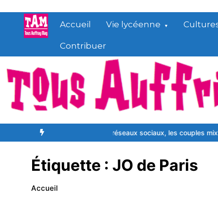
Aller
au
Accueil
Vie lycéenne
Culture
contenu
Contribuer
ne qu’on donne
Sur les réseaux sociaux, les couples mixtes source d
Étiquette :
JO de Paris
Accueil