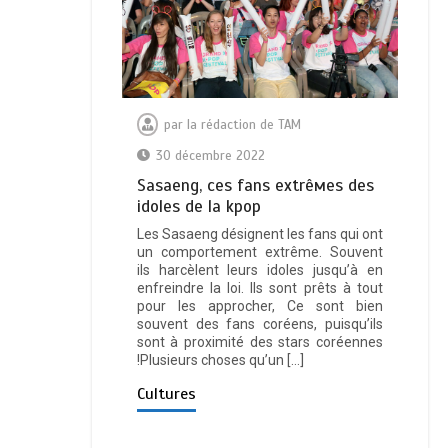
par
la rédaction de TAM
30 décembre 2022
Ѕаѕаеng, сеѕ fаnѕ ехtrêмеѕ dеѕ
іdоlеѕ dе lа kрор
Les Sasaeng désignent les fans qui ont
un comportement extrême. Souvent
ils harcèlent leurs idoles jusqu’à en
enfreindre la loi. Ils sont prêts à tout
pour les approcher, Ce sont bien
souvent des fans coréens, puisqu’ils
sont à proximité des stars coréennes
!Plusieurs choses qu’un […]
Cultures