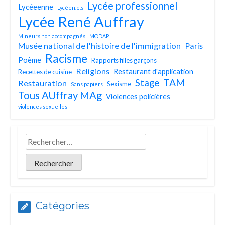
Lycée professionnel
Lycéeenne
Lycéen.e.s
Lycée René Auffray
Mineurs non accompagnés
MODAP
Musée national de l'histoire de l'immigration
Paris
Racisme
Poème
Rapports filles garçons
Religions
Restaurant d'application
Recettes de cuisine
TAM
Stage
Restauration
Sexisme
Sans papiers
Tous AUffray MAg
Violences policières
violences sexuelles
Catégories