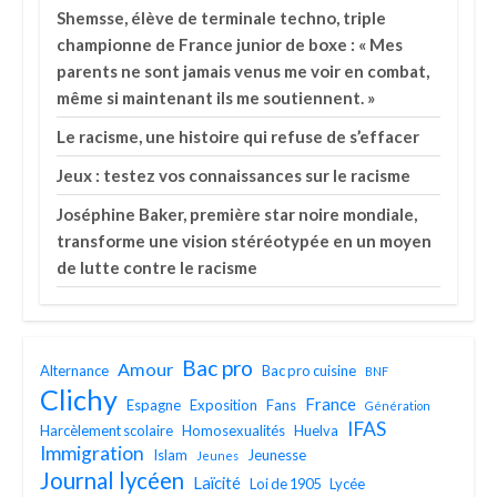
Shemsse, élève de terminale techno, triple
championne de France junior de boxe : « Mes
parents ne sont jamais venus me voir en combat,
même si maintenant ils me soutiennent. »
Le racisme, une histoire qui refuse de s’effacer
Jeux : testez vos connaissances sur le racisme
Joséphine Baker, première star noire mondiale,
transforme une vision stéréotypée en un moyen
de lutte contre le racisme
Bac pro
Amour
Alternance
Bac pro cuisine
BNF
Clichy
France
Espagne
Exposition
Fans
Génération
IFAS
Harcèlement scolaire
Homosexualités
Huelva
Immigration
Islam
Jeunesse
Jeunes
Journal lycéen
Laïcité
Loi de 1905
Lycée