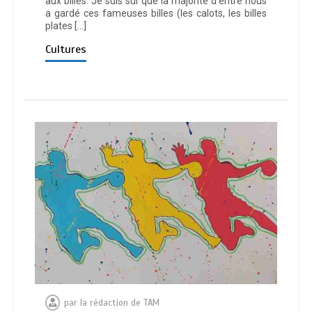
aux billes. Je suis sûr que la majorité d’entre nous
a gardé ces fameuses billes (les calots, les billes
plates […]
Cultures
par
la rédaction de TAM