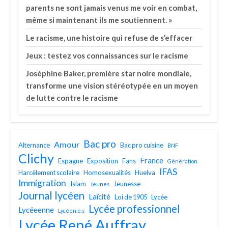
parents ne sont jamais venus me voir en combat,
même si maintenant ils me soutiennent. »
Le racisme, une histoire qui refuse de s’effacer
Jeux : testez vos connaissances sur le racisme
Joséphine Baker, première star noire mondiale,
transforme une vision stéréotypée en un moyen
de lutte contre le racisme
Bac pro
Amour
Alternance
Bac pro cuisine
BNF
Clichy
France
Espagne
Exposition
Fans
Génération
IFAS
Harcèlement scolaire
Homosexualités
Huelva
Immigration
Islam
Jeunesse
Jeunes
Journal lycéen
Laïcité
Loi de 1905
Lycée
Lycée professionnel
Lycéeenne
Lycéen.e.s
Lycée René Auffray