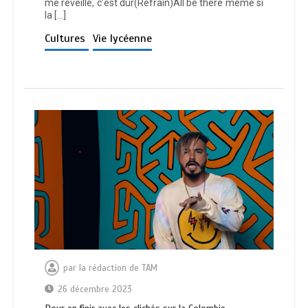
me réveille, c’est dur(Refrain)All be there même si
la […]
Cultures
Vie lycéenne
par
la rédaction de TAM
26 décembre 2023