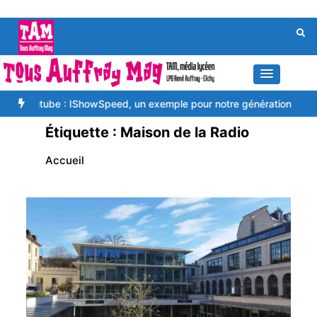
Aller
au
contenu
tube : IShowSpeed, un exemple pour notre génération
L’alternance
Étiquette :
Maison de la Radio
Accueil