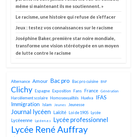
même si maintenant ils me soutiennent. »
Le racisme, une histoire qui refuse de s’effacer
Jeux : testez vos connaissances sur le racisme
Joséphine Baker, première star noire mondiale,
transforme une vision stéréotypée en un moyen
de lutte contre le racisme
Bac pro
Amour
Alternance
Bac pro cuisine
BNF
Clichy
France
Espagne
Exposition
Fans
Génération
IFAS
Harcèlement scolaire
Homosexualités
Huelva
Immigration
Islam
Jeunesse
Jeunes
Journal lycéen
Laïcité
Loi de 1905
Lycée
Lycée professionnel
Lycéeenne
Lycéen.e.s
Lycée René Auffray