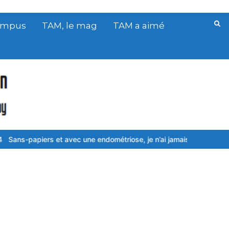
Campus
TAM, le mag
TAM a aimé
iers et avec une endométriose, je n’ai jamais baissé les bras
Le fo