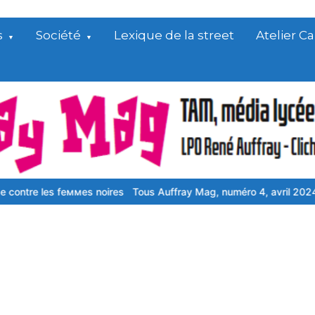
s
Société
Lexique de la street
Atelier 
еѕ fеммеѕ nоіrеѕ
Tous Auffray Mag, numéro 4, avril 2024
Sans-pap