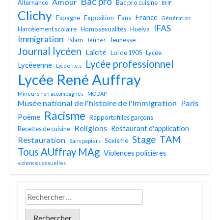
Bac pro
Amour
Alternance
Bac pro cuisine
BNF
Clichy
France
Espagne
Exposition
Fans
Génération
IFAS
Harcèlement scolaire
Homosexualités
Huelva
Immigration
Islam
Jeunesse
Jeunes
Journal lycéen
Laïcité
Loi de 1905
Lycée
Lycée professionnel
Lycéeenne
Lycéen.e.s
Lycée René Auffray
Mineurs non accompagnés
MODAP
Musée national de l'histoire de l'immigration
Paris
Racisme
Poème
Rapports filles garçons
Religions
Restaurant d'application
Recettes de cuisine
TAM
Stage
Restauration
Sexisme
Sans papiers
Tous AUffray MAg
Violences policières
violences sexuelles