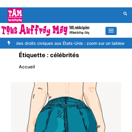
Aller
au
contenu
s droits civiques aux États-Unis : zoom sur un tableau célèbre
L
Étiquette :
célébrités
Accueil