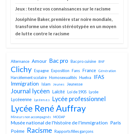
Jeux : testez vos connaissances sur le racisme
Joséphine Baker, première star noire mondiale,
transforme une vision stéréotypée en un moyen
de lutte contre le racisme
Bac pro
Amour
Alternance
Bac pro cuisine
BNF
Clichy
France
Espagne
Exposition
Fans
Génération
IFAS
Harcèlement scolaire
Homosexualités
Huelva
Immigration
Islam
Jeunesse
Jeunes
Journal lycéen
Laïcité
Loi de 1905
Lycée
Lycée professionnel
Lycéeenne
Lycéen.e.s
Lycée René Auffray
Mineurs non accompagnés
MODAP
Musée national de l'histoire de l'immigration
Paris
Racisme
Poème
Rapports filles garçons