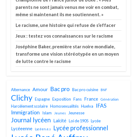
parents ne sont jamais venus me voir en combat,
même si maintenant ils me soutiennent. »
Le racisme, une histoire qui refuse de s’effacer
Jeux : testez vos connaissances sur le racisme
Joséphine Baker, première star noire mondiale,
transforme une vision stéréotypée en un moyen
de lutte contre le racisme
Bac pro
Amour
Alternance
Bac pro cuisine
BNF
Clichy
France
Espagne
Exposition
Fans
Génération
IFAS
Harcèlement scolaire
Homosexualités
Huelva
Immigration
Islam
Jeunesse
Jeunes
Journal lycéen
Laïcité
Loi de 1905
Lycée
Lycée professionnel
Lycéeenne
Lycéen.e.s