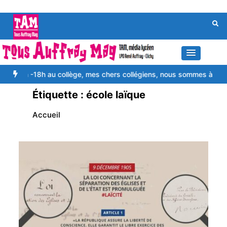
Aller
au
contenu
8h -18h au collège, mes chers collégiens, nous sommes à vos côtés
Étiquette :
école laïque
Accueil