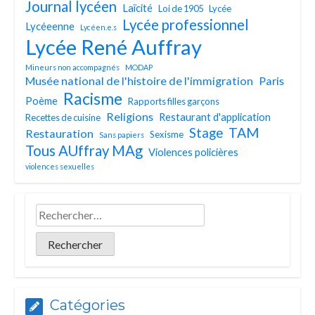
Journal lycéen
Laïcité
Loi de 1905
Lycée
Lycée professionnel
Lycéeenne
Lycéen.e.s
Lycée René Auffray
Mineurs non accompagnés
MODAP
Musée national de l'histoire de l'immigration
Paris
Racisme
Poème
Rapports filles garçons
Religions
Restaurant d'application
Recettes de cuisine
TAM
Stage
Restauration
Sexisme
Sans papiers
Tous AUffray MAg
Violences policières
violences sexuelles
Catégories