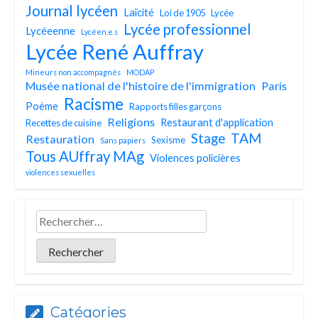
Journal lycéen
Laïcité
Loi de 1905
Lycée
Lycée professionnel
Lycéeenne
Lycéen.e.s
Lycée René Auffray
Mineurs non accompagnés
MODAP
Musée national de l'histoire de l'immigration
Paris
Racisme
Poème
Rapports filles garçons
Religions
Restaurant d'application
Recettes de cuisine
TAM
Stage
Restauration
Sexisme
Sans papiers
Tous AUffray MAg
Violences policières
violences sexuelles
Catégories