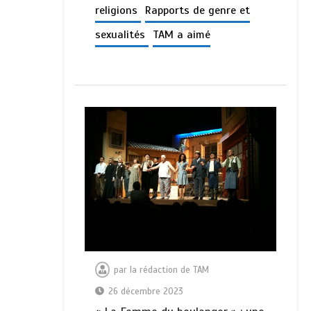
religions
Rapports de genre et
sexualités
TAM a aimé
par
la rédaction de TAM
26 décembre 2023