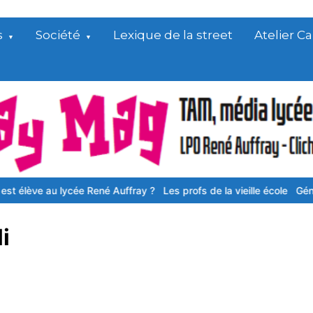
s
Société
Lexique de la street
Atelier 
νе аu lусéе Rеné Аuffrау ?
Les profs de la vieille école
Générаtіо
i