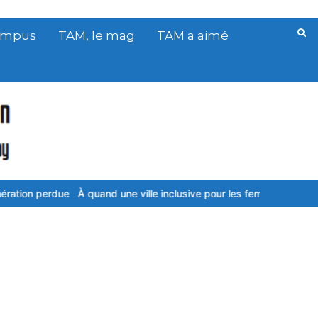
Campus
TAM, le mag
TAM a aimé
n реrduе
À quand une ville inclusive pour les femmes ?
Lіbrеѕ dе с