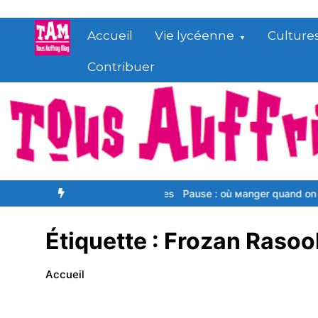
Aller
au
Accueil
Vie lycéenne
Culture
contenu
Contribuer
ignants au FAM des Batignolles
Pause : où маngеr quаnd оn еѕt élѐ
Étiquette :
Frozan Rasool
Accueil