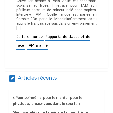
Arrivé l’an dernier à Paris, Salim est désormais
scolarisé au lycée. Il retrace pour TAM son
périlleux parcours de mineur isolé sans papiers.
Interview. TAM : Quelle langue est parlée en
Gambie ?On parle le MandinkaComment as-tu
appris le français ?Je suis dans un environnement
[…]
Culture monde
Rapports de classe et de
race
TAM a aimé
Articles récents
« Pour soi-même, pour le mental, pour le
physique, lancez-vous dans le sport ! »
Shemsse, élève de terminale techno, triple