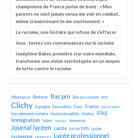
championne de France junior de boxe : « Mes
parents ne sont jamais venus me voir en combat,
même si maintenant ils me soutiennent. »
Le racisme, une histoire qui refuse de s’effacer
Jeux : testez vos connaissances sur le racisme
Joséphine Baker, première star noire mondiale,
transforme une vision stéréotypée en un moyen
de lutte contre le racisme
Bac pro
Amour
Alternance
Bac pro cuisine
BNF
Clichy
France
Espagne
Exposition
Fans
Génération
IFAS
Harcèlement scolaire
Homosexualités
Huelva
Immigration
Islam
Jeunesse
Jeunes
Journal lycéen
Laïcité
Loi de 1905
Lycée
Lycée professionnel
Lycéeenne
Lycéen.e.s