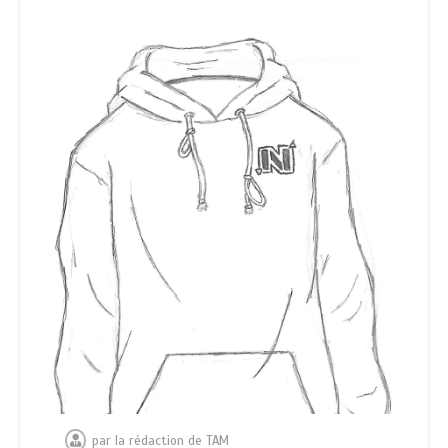
par
la rédaction de TAM