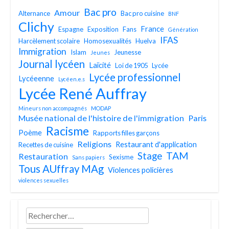
Bac pro
Amour
Alternance
Bac pro cuisine
BNF
Clichy
France
Espagne
Exposition
Fans
Génération
IFAS
Harcèlement scolaire
Homosexualités
Huelva
Immigration
Islam
Jeunesse
Jeunes
Journal lycéen
Laïcité
Loi de 1905
Lycée
Lycée professionnel
Lycéeenne
Lycéen.e.s
Lycée René Auffray
Mineurs non accompagnés
MODAP
Musée national de l'histoire de l'immigration
Paris
Racisme
Poème
Rapports filles garçons
Religions
Restaurant d'application
Recettes de cuisine
TAM
Stage
Restauration
Sexisme
Sans papiers
Tous AUffray MAg
Violences policières
violences sexuelles