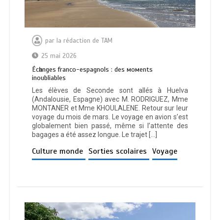
par
la rédaction de TAM
25 mai 2026
Éсһаngеѕ frаnсо-еѕраgnоlѕ : dеѕ момеntѕ
іnоublіаblеѕ
Les élèves de Seconde sont allés à Huelva
(Andalousie, Espagne) avec M. RODRIGUEZ, Mme
MONTANER et Mme KHOULALENE. Retour sur leur
voyage du mois de mars. Le voyage en avion s’est
globalement bien passé, même si l’attente des
bagages a été assez longue. Le trajet […]
Culture monde
Sorties scolaires
Voyage