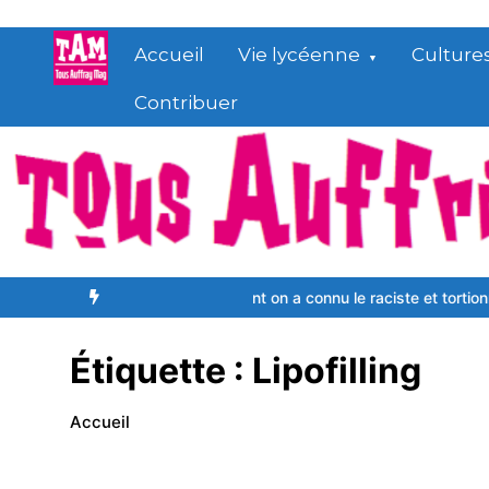
Aller
au
Accueil
Vie lycéenne
Culture
contenu
Contribuer
 apprentissage ?
Comment on a connu le raciste et tortionnaire Je
Étiquette :
Lipofilling
Accueil