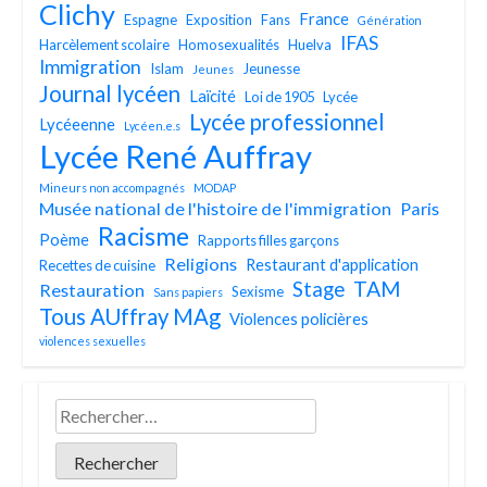
Clichy
France
Espagne
Exposition
Fans
Génération
IFAS
Harcèlement scolaire
Homosexualités
Huelva
Immigration
Islam
Jeunesse
Jeunes
Journal lycéen
Laïcité
Loi de 1905
Lycée
Lycée professionnel
Lycéeenne
Lycéen.e.s
Lycée René Auffray
Mineurs non accompagnés
MODAP
Musée national de l'histoire de l'immigration
Paris
Racisme
Poème
Rapports filles garçons
Religions
Restaurant d'application
Recettes de cuisine
TAM
Stage
Restauration
Sexisme
Sans papiers
Tous AUffray MAg
Violences policières
violences sexuelles