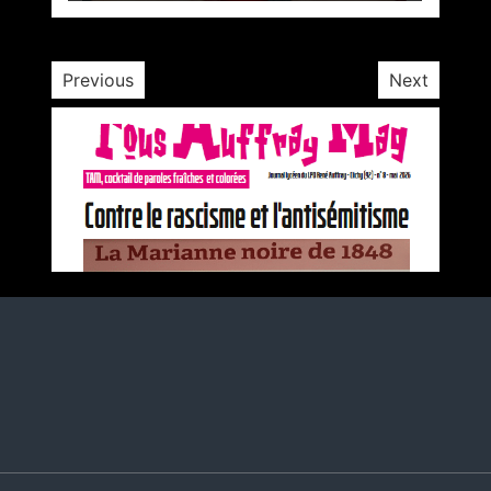
1 minute
3 ans
Previous
Next