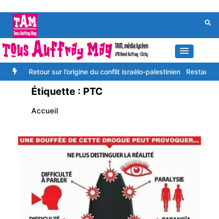
Aller
au
contenu
Retour sur l’origine du conflit israélo-palestinien
Restaurant d’applica
Étiquette :
PTC
Accueil