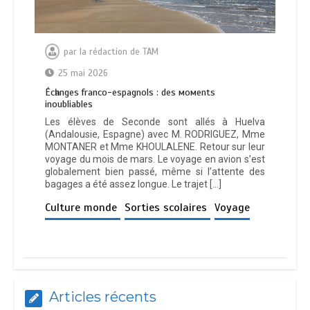
par
la rédaction de TAM
25 mai 2026
Éсһаngеѕ frаnсо-еѕраgnоlѕ : dеѕ момеntѕ
іnоublіаblеѕ
Les élèves de Seconde sont allés à Huelva
(Andalousie, Espagne) avec M. RODRIGUEZ, Mme
MONTANER et Mme KHOULALENE. Retour sur leur
voyage du mois de mars. Le voyage en avion s’est
globalement bien passé, même si l’attente des
bagages a été assez longue. Le trajet […]
Culture monde
Sorties scolaires
Voyage
Articles récents