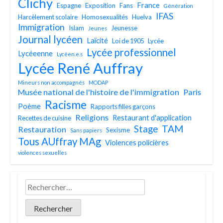
Clichy
France
Espagne
Exposition
Fans
Génération
IFAS
Harcèlement scolaire
Homosexualités
Huelva
Immigration
Islam
Jeunesse
Jeunes
Journal lycéen
Laïcité
Loi de 1905
Lycée
Lycée professionnel
Lycéeenne
Lycéen.e.s
Lycée René Auffray
Mineurs non accompagnés
MODAP
Musée national de l'histoire de l'immigration
Paris
Racisme
Poème
Rapports filles garçons
Religions
Restaurant d'application
Recettes de cuisine
TAM
Stage
Restauration
Sexisme
Sans papiers
Tous AUffray MAg
Violences policières
violences sexuelles