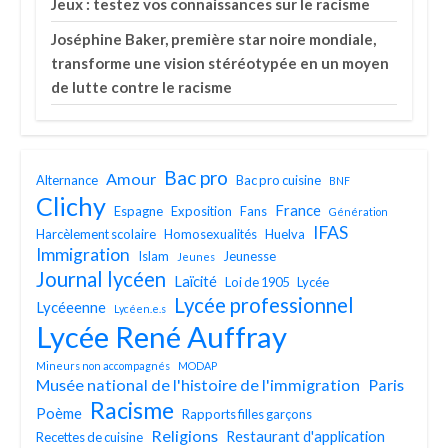
Jeux : testez vos connaissances sur le racisme
Joséphine Baker, première star noire mondiale,
transforme une vision stéréotypée en un moyen
de lutte contre le racisme
Bac pro
Amour
Alternance
Bac pro cuisine
BNF
Clichy
France
Espagne
Exposition
Fans
Génération
IFAS
Harcèlement scolaire
Homosexualités
Huelva
Immigration
Islam
Jeunesse
Jeunes
Journal lycéen
Laïcité
Loi de 1905
Lycée
Lycée professionnel
Lycéeenne
Lycéen.e.s
Lycée René Auffray
Mineurs non accompagnés
MODAP
Musée national de l'histoire de l'immigration
Paris
Racisme
Poème
Rapports filles garçons
Religions
Restaurant d'application
Recettes de cuisine