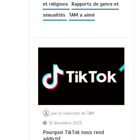
et religions
Rapports de genre et
sexualités
TAM a aimé
par
la rédaction de TAM
31 décembre 2023
Pourquoi TikTok nous rend
addictif