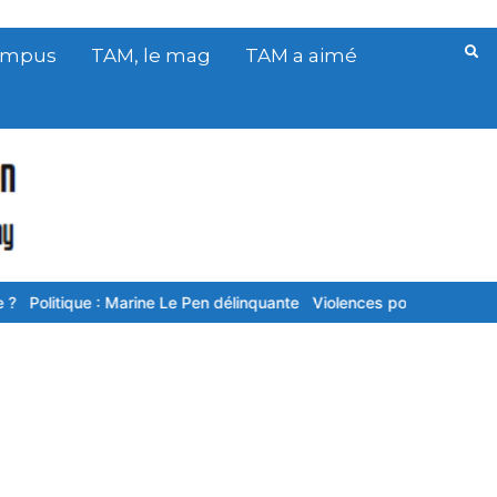
Campus
TAM, le mag
TAM a aimé
tique : Marine Le Pen délinquante
Violences policières : « J’ai cru qu