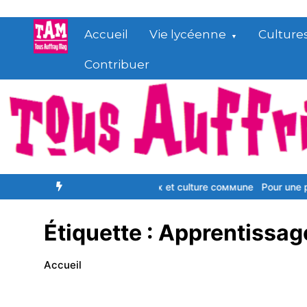
Aller
au
Accueil
Vie lycéenne
Culture
contenu
Contribuer
combattant
Ѕіgnеѕ rеlіgіеuх еt сulturе соммunе
Pour une politisati
Étiquette :
Apprentissag
Accueil