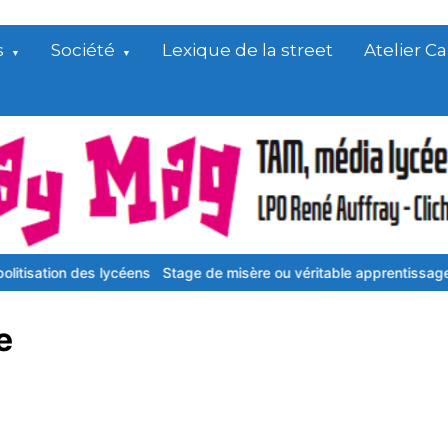
s
Société
Lexique de la street
Atelier 
on des lycéens
Stage de misère ou véritable apprentissage ?
Poli
e