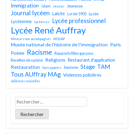
Immigration
Islam
Jeunesse
Jeunes
Journal lycéen
Laïcité
Loi de 1905
Lycée
Lycée professionnel
Lycéeenne
Lycéen.e.s
Lycée René Auffray
Mineurs non accompagnés
MODAP
Musée national de l'histoire de l'immigration
Paris
Racisme
Poème
Rapports filles garçons
Religions
Restaurant d'application
Recettes de cuisine
TAM
Stage
Restauration
Sexisme
Sans papiers
Tous AUffray MAg
Violences policières
violences sexuelles