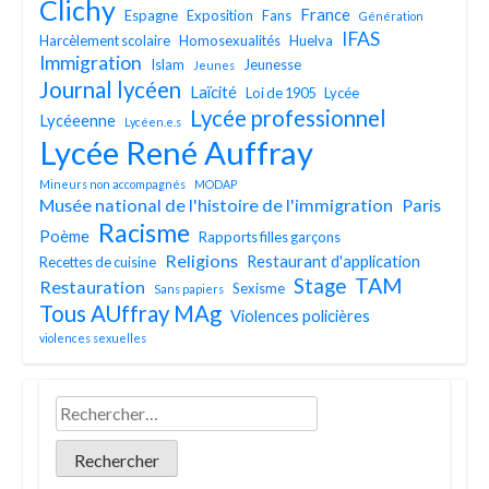
Clichy
France
Espagne
Exposition
Fans
Génération
IFAS
Harcèlement scolaire
Homosexualités
Huelva
Immigration
Islam
Jeunesse
Jeunes
Journal lycéen
Laïcité
Loi de 1905
Lycée
Lycée professionnel
Lycéeenne
Lycéen.e.s
Lycée René Auffray
Mineurs non accompagnés
MODAP
Musée national de l'histoire de l'immigration
Paris
Racisme
Poème
Rapports filles garçons
Religions
Restaurant d'application
Recettes de cuisine
TAM
Stage
Restauration
Sexisme
Sans papiers
Tous AUffray MAg
Violences policières
violences sexuelles