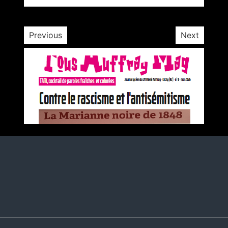
1 minute
3 ans
Previous
Next