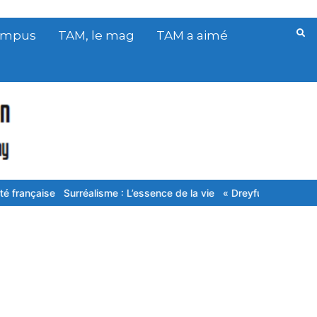
Campus
TAM, le mag
TAM a aimé
se
Surréalisme : L’essence de la vie
« Dreyfus, j’en fais mon affaire 