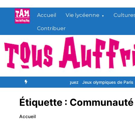
Aller
au
Accueil
Vie lycéenne
Culture
contenu
Contribuer
uoi Fortnite est devenu guez
Jeux olympiques de Paris : dessins
Étiquette :
Communauté 
Accueil