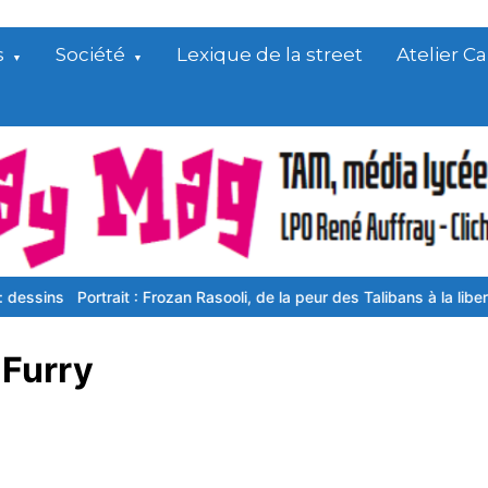
s
Société
Lexique de la street
Atelier 
Portrait : Frozan Rasooli, de la peur des Talibans à la liberté françai
Furry