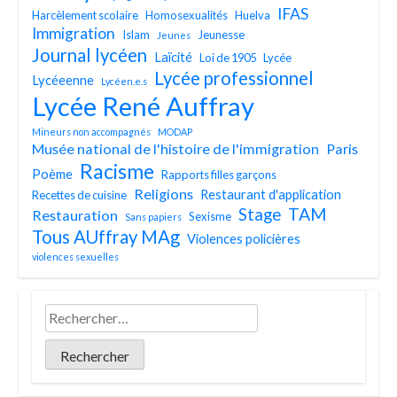
IFAS
Harcèlement scolaire
Homosexualités
Huelva
Immigration
Islam
Jeunesse
Jeunes
Journal lycéen
Laïcité
Loi de 1905
Lycée
Lycée professionnel
Lycéeenne
Lycéen.e.s
Lycée René Auffray
Mineurs non accompagnés
MODAP
Musée national de l'histoire de l'immigration
Paris
Racisme
Poème
Rapports filles garçons
Religions
Restaurant d'application
Recettes de cuisine
TAM
Stage
Restauration
Sexisme
Sans papiers
Tous AUffray MAg
Violences policières
violences sexuelles