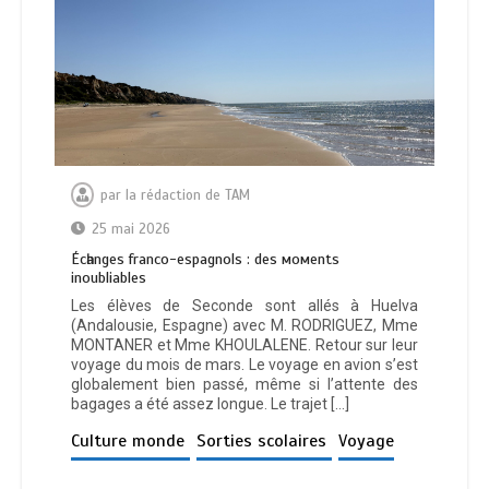
par
la rédaction de TAM
25 mai 2026
Éсһаngеѕ frаnсо-еѕраgnоlѕ : dеѕ момеntѕ
іnоublіаblеѕ
Les élèves de Seconde sont allés à Huelva
(Andalousie, Espagne) avec M. RODRIGUEZ, Mme
MONTANER et Mme KHOULALENE. Retour sur leur
voyage du mois de mars. Le voyage en avion s’est
globalement bien passé, même si l’attente des
bagages a été assez longue. Le trajet […]
Culture monde
Sorties scolaires
Voyage