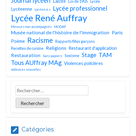
Journal lycéen
Laïcité
Loi de 1905
Lycée
Lycée professionnel
Lycéeenne
Lycéen.e.s
Lycée René Auffray
Mineurs non accompagnés
MODAP
Musée national de l'histoire de l'immigration
Paris
Racisme
Poème
Rapports filles garçons
Religions
Restaurant d'application
Recettes de cuisine
TAM
Stage
Restauration
Sexisme
Sans papiers
Tous AUffray MAg
Violences policières
violences sexuelles
Catégories