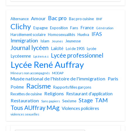
Bac pro
Amour
Alternance
Bac pro cuisine
BNF
Clichy
France
Espagne
Exposition
Fans
Génération
IFAS
Harcèlement scolaire
Homosexualités
Huelva
Immigration
Islam
Jeunesse
Jeunes
Journal lycéen
Laïcité
Loi de 1905
Lycée
Lycée professionnel
Lycéeenne
Lycéen.e.s
Lycée René Auffray
Mineurs non accompagnés
MODAP
Musée national de l'histoire de l'immigration
Paris
Racisme
Poème
Rapports filles garçons
Religions
Restaurant d'application
Recettes de cuisine
TAM
Stage
Restauration
Sexisme
Sans papiers
Tous AUffray MAg
Violences policières
violences sexuelles