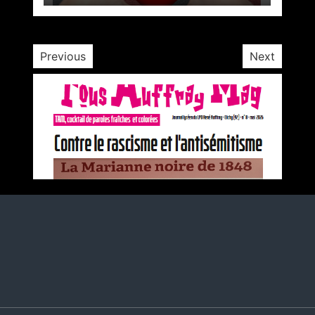
1 minute
3 ans
Previous
Next