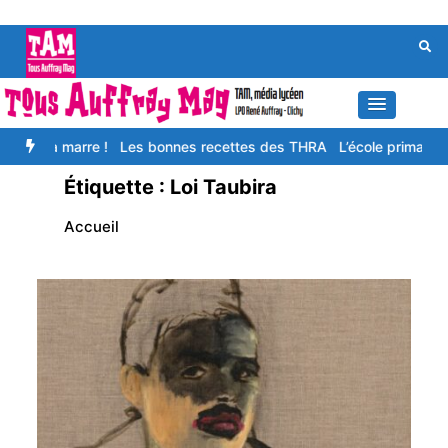
Aller
au
contenu
n a marre !
Les bonnes recettes des THRA
L’école primaire, c’est
Étiquette :
Loi Taubira
Accueil