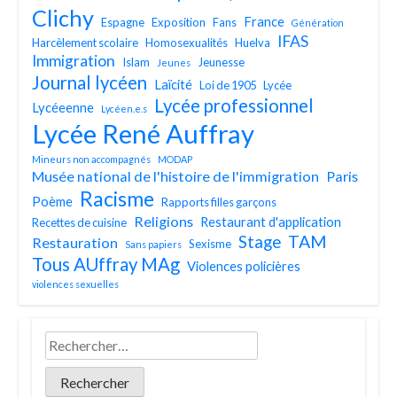
Clichy
France
Espagne
Exposition
Fans
Génération
IFAS
Harcèlement scolaire
Homosexualités
Huelva
Immigration
Islam
Jeunesse
Jeunes
Journal lycéen
Laïcité
Loi de 1905
Lycée
Lycée professionnel
Lycéeenne
Lycéen.e.s
Lycée René Auffray
Mineurs non accompagnés
MODAP
Musée national de l'histoire de l'immigration
Paris
Racisme
Poème
Rapports filles garçons
Religions
Restaurant d'application
Recettes de cuisine
TAM
Stage
Restauration
Sexisme
Sans papiers
Tous AUffray MAg
Violences policières
violences sexuelles