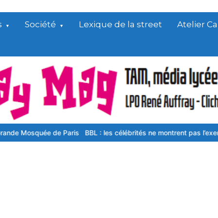
s
Société
Lexique de la street
Atelier 
оѕquéе dе Раrіѕ
BBL : les célébrités ne montrent pas l’exemple
Com