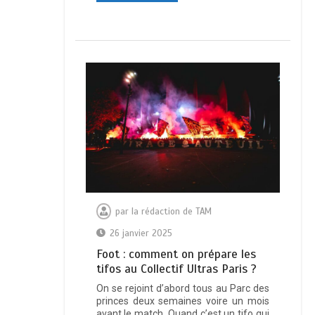
par
la rédaction de TAM
26 janvier 2025
Foot : comment on prépare les
tifos au Collectif Ultras Paris ?
On se rejoint d’abord tous au Parc des
princes deux semaines voire un mois
avant le match. Quand c’est un tifo qui