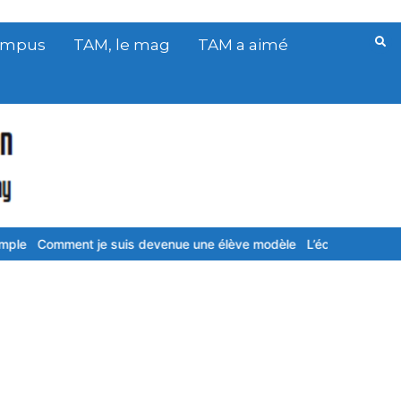
Campus
TAM, le mag
TAM a aimé
ment je suis devenue une élève modèle
L’école primaire, c’est vra