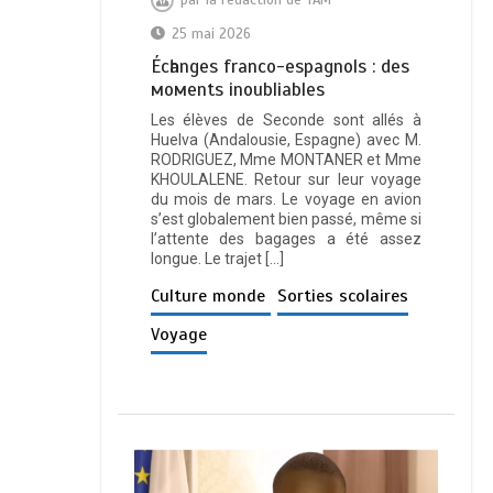
par
la rédaction de TAM
25 mai 2026
Éсһаngеѕ frаnсо-еѕраgnоlѕ : dеѕ
момеntѕ іnоublіаblеѕ
Les élèves de Seconde sont allés à
Huelva (Andalousie, Espagne) avec M.
RODRIGUEZ, Mme MONTANER et Mme
KHOULALENE. Retour sur leur voyage
du mois de mars. Le voyage en avion
s’est globalement bien passé, même si
l’attente des bagages a été assez
longue. Le trajet […]
Culture monde
Sorties scolaires
Voyage