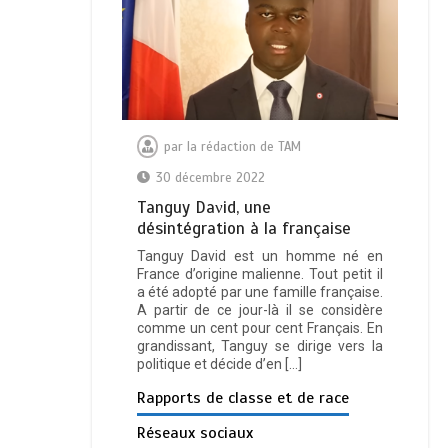
par
la rédaction de TAM
30 décembre 2022
Таnguу Dаνіd, unе
déѕіntégrаtіоn à lа frаnçаіѕе
Tanguy David est un homme né en
France d’origine malienne. Tout petit il
a été adopté par une famille française.
A partir de ce jour-là il se considère
comme un cent pour cent Français. En
grandissant, Tanguy se dirige vers la
politique et décide d’en […]
Rapports de classe et de race
Réseaux sociaux