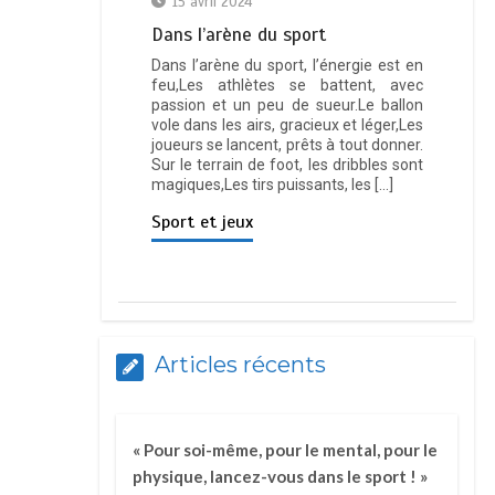
15 avril 2024
Dаnѕ l’аrѐnе du ѕроrt
Dans l’arène du sport, l’énergie est en
feu,Les athlètes se battent, avec
passion et un peu de sueur.Le ballon
vole dans les airs, gracieux et léger,Les
joueurs se lancent, prêts à tout donner.
Sur le terrain de foot, les dribbles sont
magiques,Les tirs puissants, les […]
Sport et jeux
Articles récents
« Pour soi-même, pour le mental, pour le
physique, lancez-vous dans le sport ! »