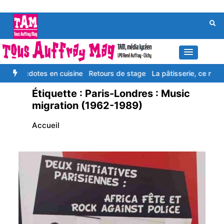
Aller
au
contenu
Anecdotes en cuisine
Retours de stage
La pâtisserie, ce n’est pas
Étiquette :
Paris-Londres : Music
migration (1962-1989)
Accueil