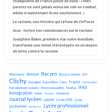
championne de France junior de boxe : « Mes
parents ne sont jamais venus me voir en combat,
même si maintenant ils me soutiennent. »
Le racisme, une histoire qui refuse de s’effacer
Jeux : testez vos connaissances sur le racisme
Joséphine Baker, première star noire mondiale,
transforme une vision stéréotypée en un moyen
de lutte contre le racisme
Bac pro
Amour
Alternance
Bac pro cuisine
BNF
Clichy
France
Espagne
Exposition
Fans
Génération
IFAS
Harcèlement scolaire
Homosexualités
Huelva
Immigration
Islam
Jeunesse
Jeunes
Journal lycéen
Laïcité
Loi de 1905
Lycée
Lycée professionnel
Lycéeenne
Lycéen.e.s