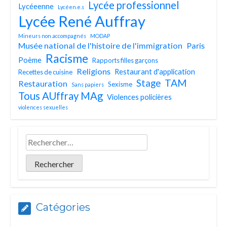
Lycée professionnel
Lycéeenne
Lycéen.e.s
Lycée René Auffray
Mineurs non accompagnés
MODAP
Musée national de l'histoire de l'immigration
Paris
Racisme
Poème
Rapports filles garçons
Religions
Restaurant d'application
Recettes de cuisine
TAM
Stage
Restauration
Sexisme
Sans papiers
Tous AUffray MAg
Violences policières
violences sexuelles
Catégories