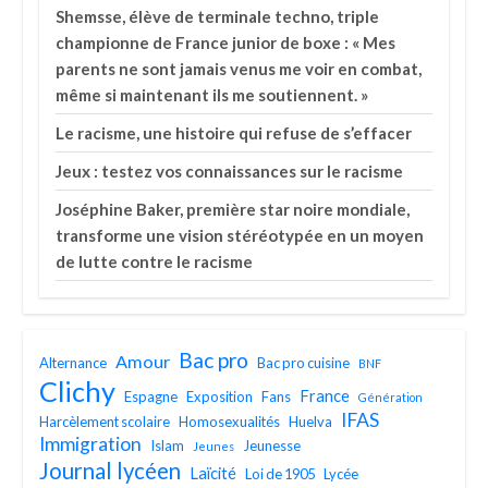
Shemsse, élève de terminale techno, triple
championne de France junior de boxe : « Mes
parents ne sont jamais venus me voir en combat,
même si maintenant ils me soutiennent. »
Le racisme, une histoire qui refuse de s’effacer
Jeux : testez vos connaissances sur le racisme
Joséphine Baker, première star noire mondiale,
transforme une vision stéréotypée en un moyen
de lutte contre le racisme
Bac pro
Amour
Alternance
Bac pro cuisine
BNF
Clichy
France
Espagne
Exposition
Fans
Génération
IFAS
Harcèlement scolaire
Homosexualités
Huelva
Immigration
Islam
Jeunesse
Jeunes
Journal lycéen
Laïcité
Loi de 1905
Lycée