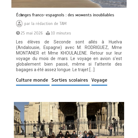
Éсһаngеѕ frаnсо-еѕраgnоlѕ : dеѕ момеntѕ іnоublіаblеѕ
par
la rédaction de TAM
25 mai 2026
10 minutes
Les élèves de Seconde sont allés à Huelva
(Andalousie, Espagne) avec M. RODRIGUEZ, Mme
MONTANER et Mme KHOULALENE. Retour sur leur
voyage du mois de mars. Le voyage en avion s’est
globalement bien passé, même si l’attente des
bagages a été assez longue. Le trajet […]
Culture monde
Sorties scolaires
Voyage