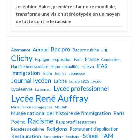
Joséphine Baker, première star noire mondiale,
transforme une vision stéréotypée en un moyen
de lutte contre le racisme
Bac pro
Amour
Alternance
Bac pro cuisine
BNF
Clichy
France
Espagne
Exposition
Fans
Génération
IFAS
Harcèlement scolaire
Homosexualités
Huelva
Immigration
Islam
Jeunesse
Jeunes
Journal lycéen
Laïcité
Loi de 1905
Lycée
Lycée professionnel
Lycéeenne
Lycéen.e.s
Lycée René Auffray
Mineurs non accompagnés
MODAP
Musée national de l'histoire de l'immigration
Paris
Racisme
Poème
Rapports filles garçons
Religions
Restaurant d'application
Recettes de cuisine
TAM
Stage
Restauration
Sexisme
Sans papiers