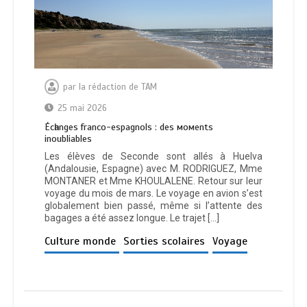
par
la rédaction de TAM
25 mai 2026
Éсһаngеѕ frаnсо-еѕраgnоlѕ : dеѕ момеntѕ
іnоublіаblеѕ
Les élèves de Seconde sont allés à Huelva
(Andalousie, Espagne) avec M. RODRIGUEZ, Mme
MONTANER et Mme KHOULALENE. Retour sur leur
voyage du mois de mars. Le voyage en avion s’est
globalement bien passé, même si l’attente des
bagages a été assez longue. Le trajet […]
Culture monde
Sorties scolaires
Voyage